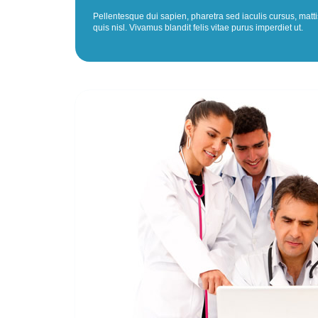
Pellentesque dui sapien, pharetra sed iaculis cursus, matti
quis nisl. Vivamus blandit felis vitae purus imperdiet ut.