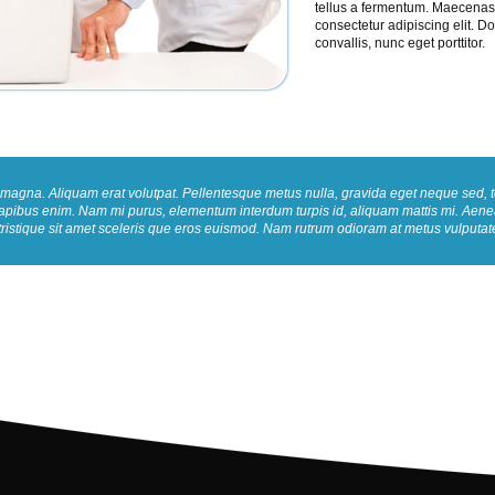
tellus a fermentum. Maecenas c
consectetur adipiscing elit. 
convallis, nunc eget porttitor.
rum magna. Aliquam erat volutpat. Pellentesque metus nulla, gravida eget neque sed
e dapibus enim. Nam mi purus, elementum interdum turpis id, aliquam mattis mi. Aen
tristique sit amet sceleris que eros euismod. Nam rutrum odioram at metus vulputate