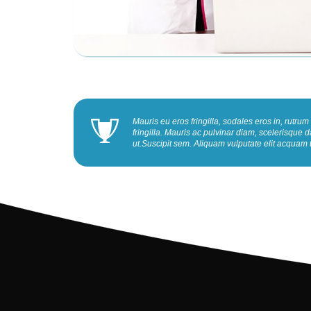
Mauris eu eros fringilla, sodales eros in, rut
fringilla. Mauris ac pulvinar diam, scelerisqu
ut.Suscipit sem. Aliquam vulputate elit acquam 