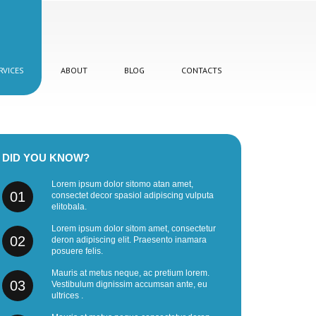
RVICES
ABOUT
BLOG
CONTACTS
DID
YOU
KNOW?
Lorem ipsum dolor sitomo atan amet,
01
consectet decor spasiol adipiscing vulputa
elitobala.
Lorem ipsum dolor sitom amet, consectetur
02
deron adipiscing elit. Praesento inamara
posuere felis.
Mauris at metus neque, ac pretium lorem.
03
Vestibulum dignissim accumsan ante, eu
ultrices .