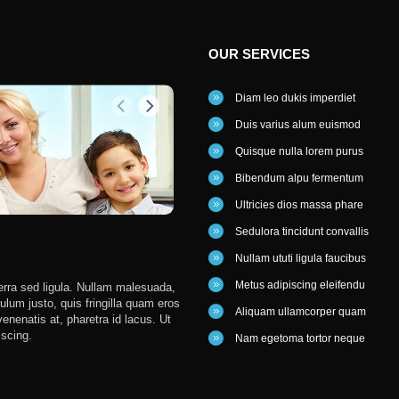
OUR
SERVICES
Diam leo dukis imperdiet
Duis varius alum euismod
Quisque nulla lorem purus
Bibendum alpu fermentum
Ultricies dios massa phare
Sedulora tincidunt convallis
JEKSON FAMILY
Nullam ututi ligula faucibus
Metus adipiscing eleifendu
erra sed ligula. Nullam malesuada,
Nullam malesuada, felis nec 
ibulum justo, quis fringilla quam eros
quis fringilla quam eros non
Aliquam ullamcorper quam
enenatis at, pharetra id lacus. Ut
venenatis at, pharetra id lacus. Ut s
iscing.
adipiscing. Cum sociis natoque penat
Nam egetoma tortor neque