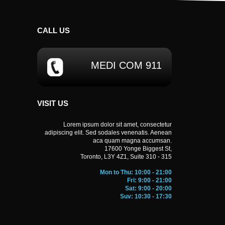
CALL
US
MEDI COM 911
VISIT US
Lorem ipsum dolor sit amet, consectetur
adipiscing elit. Sed sodales venenatis. Aenean
aca quam magna accumsan.
BROWN FAMIL
17600 Yonge Biggest St,
Toronto, L3Y 4Z1, Suite 310 - 315
facilisis vestibulum, erat tortor vestibulum justo,
Volutpat 
 eros. Volutpat iaculis. Nam lectus eros, auctor vel
sit amet
Mon to Thu: 10:00 - 21:00
it amet ipsum lacus. Curabitur egestas, arcu quis
natoque penatibus
Fri: 9:00 - 21:00
Sat: 9:00 - 20:00
ibus et magnis dis parturient montes.
malesuada, felis n
Suv: 10:30 - 17:30