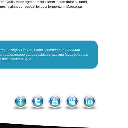
onvallis, nunc eget porttitor.Lorem ipsum dolor sit amet,
Donec facilisis consequat tellus a fermentum. Maecenas
, tempus sagittis ipsum. Etiam scelerisque elementum
ean pellentesque congue nibh, vel gravida lacus vulputate
 nec ultricies augue.
Facebook
Twitter
YouTube
MySpace
LinkedIn