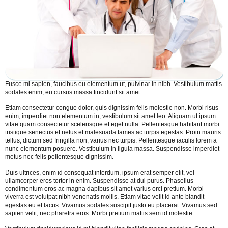
Fusce mi sapien, faucibus eu elementum ut, pulvinar in nibh. Vestibulum mattis
sodales enim, eu cursus massa tincidunt sit amet ...
Etiam consectetur congue dolor, quis dignissim felis molestie non. Morbi risus
enim, imperdiet non elementum in, vestibulum sit amet leo. Aliquam ut ipsum
vitae quam consectetur scelerisque et eget nulla. Pellentesque habitant morbi
tristique senectus et netus et malesuada fames ac turpis egestas. Proin mauris
tellus, dictum sed fringilla non, varius nec turpis. Pellentesque iaculis lorem a
nunc elementum posuere. Vestibulum in ligula massa. Suspendisse imperdiet
metus nec felis pellentesque dignissim.
Duis ultrices, enim id consequat interdum, ipsum erat semper elit, vel
ullamcorper eros tortor in enim. Suspendisse at dui purus. Phasellus
condimentum eros ac magna dapibus sit amet varius orci pretium. Morbi
viverra est volutpat nibh venenatis mollis. Etiam vitae velit id ante blandit
egestas eu et lacus. Vivamus sodales suscipit justo eu placerat. Vivamus sed
sapien velit, nec pharetra eros. Morbi pretium mattis sem id molestie.