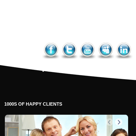
Facebook
Twitter
YouTube
MySpac
Link
1000S
OF
HAPPY
CLIENTS