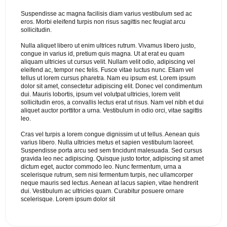
Suspendisse ac magna facilisis diam varius vestibulum sed ac
eros. Morbi eleifend turpis non risus sagittis nec feugiat arcu
sollicitudin.
Nulla aliquet libero ut enim ultrices rutrum. Vivamus libero justo,
congue in varius id, pretium quis magna. Ut at erat eu quam
aliquam ultricies ut cursus velit. Nullam velit odio, adipiscing vel
eleifend ac, tempor nec felis. Fusce vitae luctus nunc. Etiam vel
tellus ut lorem cursus pharetra. Nam eu ipsum est. Lorem ipsum
dolor sit amet, consectetur adipiscing elit. Donec vel condimentum
dui. Mauris lobortis, ipsum vel volutpat ultricies, lorem velit
sollicitudin eros, a convallis lectus erat ut risus. Nam vel nibh et dui
aliquet auctor porttitor a urna. Vestibulum in odio orci, vitae sagittis
leo.
Cras vel turpis a lorem congue dignissim ut ut tellus. Aenean quis
varius libero. Nulla ultricies metus et sapien vestibulum laoreet.
Suspendisse porta arcu sed sem tincidunt malesuada. Sed cursus
gravida leo nec adipiscing. Quisque justo tortor, adipiscing sit amet
dictum eget, auctor commodo leo. Nunc fermentum, urna a
scelerisque rutrum, sem nisi fermentum turpis, nec ullamcorper
neque mauris sed lectus. Aenean at lacus sapien, vitae hendrerit
dui. Vestibulum ac ultricies quam. Curabitur posuere ornare
scelerisque. Lorem ipsum dolor sit