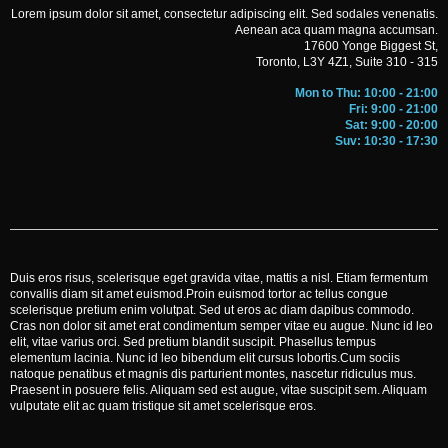
Lorem ipsum dolor sit amet, consectetur adipiscing elit. Sed sodales venenatis.
Aenean aca quam magna accumsan.
17600 Yonge Biggest St,
Toronto, L3Y 4Z1, Suite 310 - 315
Mon to Thu: 10:00 - 21:00
Fri: 9:00 - 21:00
Sat: 9:00 - 20:00
Suv: 10:30 - 17:30
Duis eros risus, scelerisque eget gravida vitae, mattis a nisl. Etiam fermentum
convallis diam sit amet euismod.Proin euismod tortor ac tellus congue
scelerisque pretium enim volutpat. Sed ut eros ac diam dapibus commodo.
Cras non dolor sit amet erat condimentum semper vitae eu augue. Nunc id leo
elit, vitae varius orci. Sed pretium blandit suscipit. Phasellus tempus
elementum lacinia. Nunc id leo bibendum elit cursus lobortis.Cum sociis
natoque penatibus et magnis dis parturient montes, nascetur ridiculus mus.
Praesent in posuere felis. Aliquam sed est augue, vitae suscipit sem. Aliquam
vulputate elit ac quam tristique sit amet scelerisque eros.