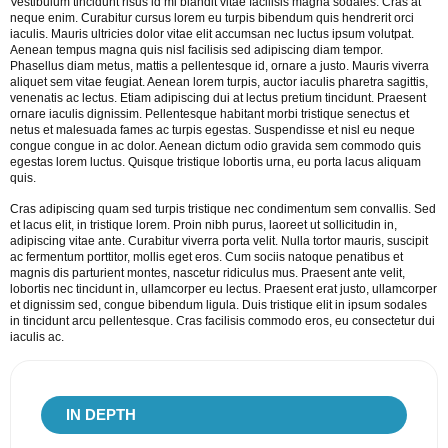
Vestibulum tincidunt risus id mi blandit vitae facilisis magna sodales. Cras at
neque enim. Curabitur cursus lorem eu turpis bibendum quis hendrerit orci
iaculis. Mauris ultricies dolor vitae elit accumsan nec luctus ipsum volutpat.
Aenean tempus magna quis nisl facilisis sed adipiscing diam tempor.
Phasellus diam metus, mattis a pellentesque id, ornare a justo. Mauris viverra
aliquet sem vitae feugiat. Aenean lorem turpis, auctor iaculis pharetra sagittis,
venenatis ac lectus. Etiam adipiscing dui at lectus pretium tincidunt. Praesent
ornare iaculis dignissim. Pellentesque habitant morbi tristique senectus et
netus et malesuada fames ac turpis egestas. Suspendisse et nisl eu neque
congue congue in ac dolor. Aenean dictum odio gravida sem commodo quis
egestas lorem luctus. Quisque tristique lobortis urna, eu porta lacus aliquam
quis.
Cras adipiscing quam sed turpis tristique nec condimentum sem convallis. Sed
et lacus elit, in tristique lorem. Proin nibh purus, laoreet ut sollicitudin in,
adipiscing vitae ante. Curabitur viverra porta velit. Nulla tortor mauris, suscipit
ac fermentum porttitor, mollis eget eros. Cum sociis natoque penatibus et
magnis dis parturient montes, nascetur ridiculus mus. Praesent ante velit,
lobortis nec tincidunt in, ullamcorper eu lectus. Praesent erat justo, ullamcorper
et dignissim sed, congue bibendum ligula. Duis tristique elit in ipsum sodales
in tincidunt arcu pellentesque. Cras facilisis commodo eros, eu consectetur dui
iaculis ac.
IN
DEPTH