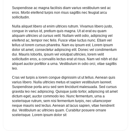
Suspendisse ac magna facilisis diam varius vestibulum sed ac
eros. Morbi eleifend turpis non risus sagittis nec feugiat arcu
sollicitudin.
Nulla aliquet libero ut enim ultrices rutrum. Vivamus libero justo,
congue in varius id, pretium quis magna. Ut at erat eu quam
aliquam ultricies ut cursus velit. Nullam velit odio, adipiscing vel
eleifend ac, tempor nec felis. Fusce vitae luctus nunc. Etiam vel
tellus ut lorem cursus pharetra. Nam eu ipsum est. Lorem ipsum
dolor sit amet, consectetur adipiscing elit. Donec vel condimentum
dui. Mauris lobortis, ipsum vel volutpat ultricies, lorem velit
sollicitudin eros, a convallis lectus erat ut risus. Nam vel nibh et dui
aliquet auctor porttitor a urna. Vestibulum in odio orci, vitae sagittis
leo.
Cras vel turpis a lorem congue dignissim ut ut tellus. Aenean quis
varius libero. Nulla ultricies metus et sapien vestibulum laoreet.
Suspendisse porta arcu sed sem tincidunt malesuada. Sed cursus
gravida leo nec adipiscing. Quisque justo tortor, adipiscing sit amet
dictum eget, auctor commodo leo. Nunc fermentum, urna a
scelerisque rutrum, sem nisi fermentum turpis, nec ullamcorper
neque mauris sed lectus. Aenean at lacus sapien, vitae hendrerit
dui. Vestibulum ac ultricies quam. Curabitur posuere ornare
scelerisque. Lorem ipsum dolor sit