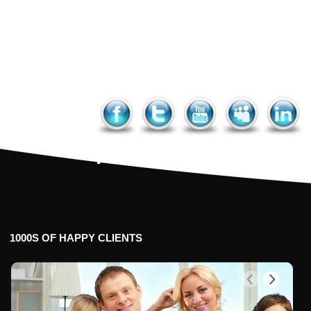
Facebook
Twitter
YouTube
MySpac
Link
1000S
OF
HAPPY
CLIENTS