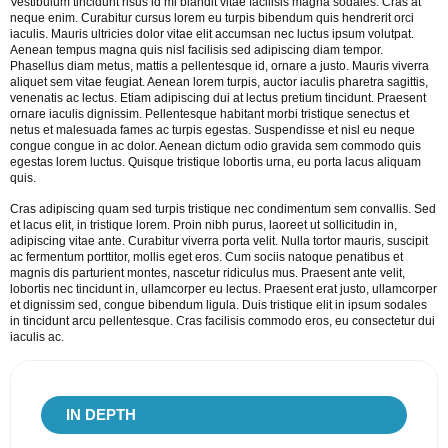
Vestibulum tincidunt risus id mi blandit vitae facilisis magna sodales. Cras at
neque enim. Curabitur cursus lorem eu turpis bibendum quis hendrerit orci
iaculis. Mauris ultricies dolor vitae elit accumsan nec luctus ipsum volutpat.
Aenean tempus magna quis nisl facilisis sed adipiscing diam tempor.
Phasellus diam metus, mattis a pellentesque id, ornare a justo. Mauris viverra
aliquet sem vitae feugiat. Aenean lorem turpis, auctor iaculis pharetra sagittis,
venenatis ac lectus. Etiam adipiscing dui at lectus pretium tincidunt. Praesent
ornare iaculis dignissim. Pellentesque habitant morbi tristique senectus et
netus et malesuada fames ac turpis egestas. Suspendisse et nisl eu neque
congue congue in ac dolor. Aenean dictum odio gravida sem commodo quis
egestas lorem luctus. Quisque tristique lobortis urna, eu porta lacus aliquam
quis.
Cras adipiscing quam sed turpis tristique nec condimentum sem convallis. Sed
et lacus elit, in tristique lorem. Proin nibh purus, laoreet ut sollicitudin in,
adipiscing vitae ante. Curabitur viverra porta velit. Nulla tortor mauris, suscipit
ac fermentum porttitor, mollis eget eros. Cum sociis natoque penatibus et
magnis dis parturient montes, nascetur ridiculus mus. Praesent ante velit,
lobortis nec tincidunt in, ullamcorper eu lectus. Praesent erat justo, ullamcorper
et dignissim sed, congue bibendum ligula. Duis tristique elit in ipsum sodales
in tincidunt arcu pellentesque. Cras facilisis commodo eros, eu consectetur dui
iaculis ac.
IN
DEPTH