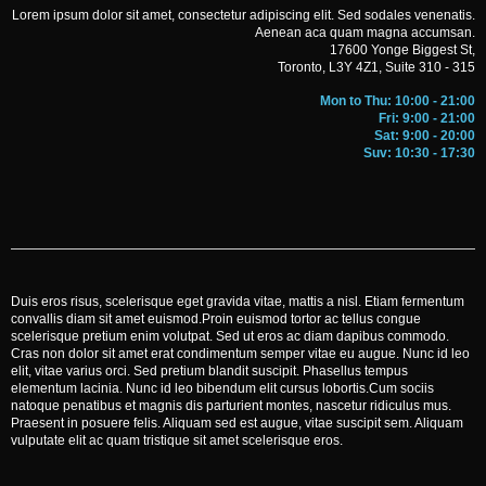
Lorem ipsum dolor sit amet, consectetur adipiscing elit. Sed sodales venenatis.
Aenean aca quam magna accumsan.
17600 Yonge Biggest St,
Toronto, L3Y 4Z1, Suite 310 - 315
Mon to Thu: 10:00 - 21:00
Fri: 9:00 - 21:00
Sat: 9:00 - 20:00
Suv: 10:30 - 17:30
Duis eros risus, scelerisque eget gravida vitae, mattis a nisl. Etiam fermentum
convallis diam sit amet euismod.Proin euismod tortor ac tellus congue
scelerisque pretium enim volutpat. Sed ut eros ac diam dapibus commodo.
Cras non dolor sit amet erat condimentum semper vitae eu augue. Nunc id leo
elit, vitae varius orci. Sed pretium blandit suscipit. Phasellus tempus
elementum lacinia. Nunc id leo bibendum elit cursus lobortis.Cum sociis
natoque penatibus et magnis dis parturient montes, nascetur ridiculus mus.
Praesent in posuere felis. Aliquam sed est augue, vitae suscipit sem. Aliquam
vulputate elit ac quam tristique sit amet scelerisque eros.