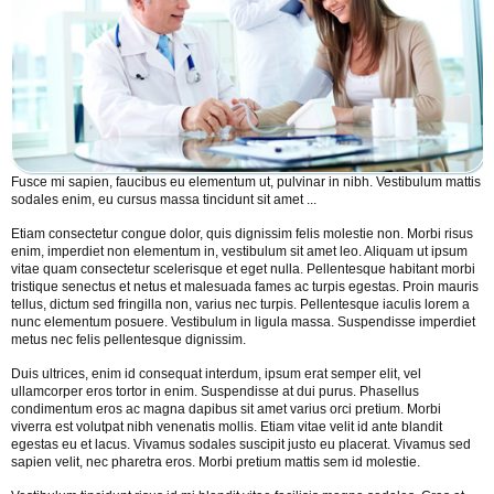
Fusce mi sapien, faucibus eu elementum ut, pulvinar in nibh. Vestibulum mattis
sodales enim, eu cursus massa tincidunt sit amet ...
Etiam consectetur congue dolor, quis dignissim felis molestie non. Morbi risus
enim, imperdiet non elementum in, vestibulum sit amet leo. Aliquam ut ipsum
vitae quam consectetur scelerisque et eget nulla. Pellentesque habitant morbi
tristique senectus et netus et malesuada fames ac turpis egestas. Proin mauris
tellus, dictum sed fringilla non, varius nec turpis. Pellentesque iaculis lorem a
nunc elementum posuere. Vestibulum in ligula massa. Suspendisse imperdiet
metus nec felis pellentesque dignissim.
Duis ultrices, enim id consequat interdum, ipsum erat semper elit, vel
ullamcorper eros tortor in enim. Suspendisse at dui purus. Phasellus
condimentum eros ac magna dapibus sit amet varius orci pretium. Morbi
viverra est volutpat nibh venenatis mollis. Etiam vitae velit id ante blandit
egestas eu et lacus. Vivamus sodales suscipit justo eu placerat. Vivamus sed
sapien velit, nec pharetra eros. Morbi pretium mattis sem id molestie.