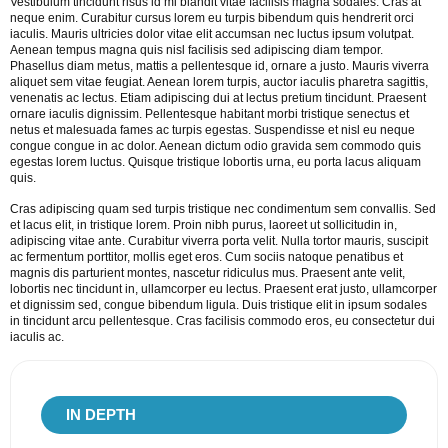
Vestibulum tincidunt risus id mi blandit vitae facilisis magna sodales. Cras at
neque enim. Curabitur cursus lorem eu turpis bibendum quis hendrerit orci
iaculis. Mauris ultricies dolor vitae elit accumsan nec luctus ipsum volutpat.
Aenean tempus magna quis nisl facilisis sed adipiscing diam tempor.
Phasellus diam metus, mattis a pellentesque id, ornare a justo. Mauris viverra
aliquet sem vitae feugiat. Aenean lorem turpis, auctor iaculis pharetra sagittis,
venenatis ac lectus. Etiam adipiscing dui at lectus pretium tincidunt. Praesent
ornare iaculis dignissim. Pellentesque habitant morbi tristique senectus et
netus et malesuada fames ac turpis egestas. Suspendisse et nisl eu neque
congue congue in ac dolor. Aenean dictum odio gravida sem commodo quis
egestas lorem luctus. Quisque tristique lobortis urna, eu porta lacus aliquam
quis.
Cras adipiscing quam sed turpis tristique nec condimentum sem convallis. Sed
et lacus elit, in tristique lorem. Proin nibh purus, laoreet ut sollicitudin in,
adipiscing vitae ante. Curabitur viverra porta velit. Nulla tortor mauris, suscipit
ac fermentum porttitor, mollis eget eros. Cum sociis natoque penatibus et
magnis dis parturient montes, nascetur ridiculus mus. Praesent ante velit,
lobortis nec tincidunt in, ullamcorper eu lectus. Praesent erat justo, ullamcorper
et dignissim sed, congue bibendum ligula. Duis tristique elit in ipsum sodales
in tincidunt arcu pellentesque. Cras facilisis commodo eros, eu consectetur dui
iaculis ac.
IN
DEPTH