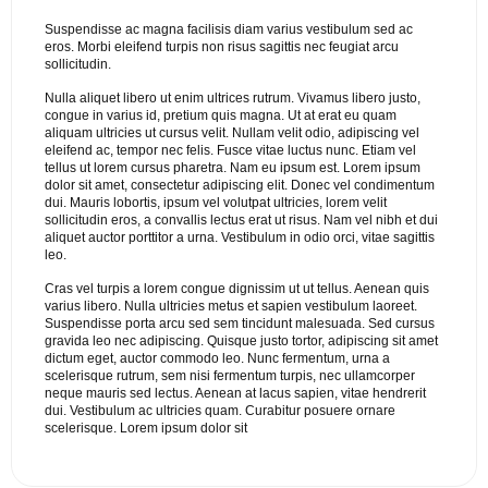
Suspendisse ac magna facilisis diam varius vestibulum sed ac
eros. Morbi eleifend turpis non risus sagittis nec feugiat arcu
sollicitudin.
Nulla aliquet libero ut enim ultrices rutrum. Vivamus libero justo,
congue in varius id, pretium quis magna. Ut at erat eu quam
aliquam ultricies ut cursus velit. Nullam velit odio, adipiscing vel
eleifend ac, tempor nec felis. Fusce vitae luctus nunc. Etiam vel
tellus ut lorem cursus pharetra. Nam eu ipsum est. Lorem ipsum
dolor sit amet, consectetur adipiscing elit. Donec vel condimentum
dui. Mauris lobortis, ipsum vel volutpat ultricies, lorem velit
sollicitudin eros, a convallis lectus erat ut risus. Nam vel nibh et dui
aliquet auctor porttitor a urna. Vestibulum in odio orci, vitae sagittis
leo.
Cras vel turpis a lorem congue dignissim ut ut tellus. Aenean quis
varius libero. Nulla ultricies metus et sapien vestibulum laoreet.
Suspendisse porta arcu sed sem tincidunt malesuada. Sed cursus
gravida leo nec adipiscing. Quisque justo tortor, adipiscing sit amet
dictum eget, auctor commodo leo. Nunc fermentum, urna a
scelerisque rutrum, sem nisi fermentum turpis, nec ullamcorper
neque mauris sed lectus. Aenean at lacus sapien, vitae hendrerit
dui. Vestibulum ac ultricies quam. Curabitur posuere ornare
scelerisque. Lorem ipsum dolor sit