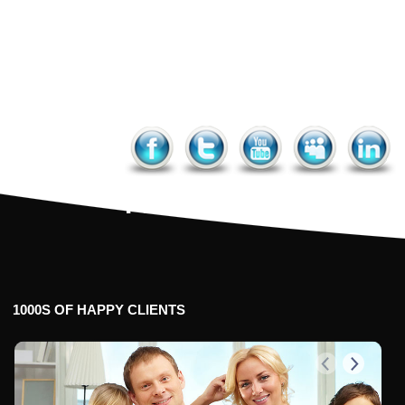
Facebook
Twitter
YouTube
MySpac
Link
1000S
OF
HAPPY
CLIENTS