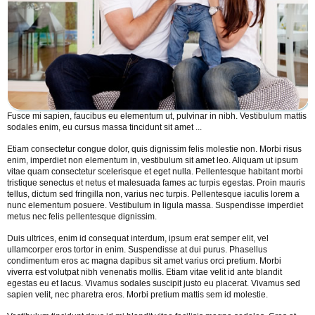
Fusce mi sapien, faucibus eu elementum ut, pulvinar in nibh. Vestibulum mattis
sodales enim, eu cursus massa tincidunt sit amet ...
Etiam consectetur congue dolor, quis dignissim felis molestie non. Morbi risus
enim, imperdiet non elementum in, vestibulum sit amet leo. Aliquam ut ipsum
vitae quam consectetur scelerisque et eget nulla. Pellentesque habitant morbi
tristique senectus et netus et malesuada fames ac turpis egestas. Proin mauris
tellus, dictum sed fringilla non, varius nec turpis. Pellentesque iaculis lorem a
nunc elementum posuere. Vestibulum in ligula massa. Suspendisse imperdiet
metus nec felis pellentesque dignissim.
Duis ultrices, enim id consequat interdum, ipsum erat semper elit, vel
ullamcorper eros tortor in enim. Suspendisse at dui purus. Phasellus
condimentum eros ac magna dapibus sit amet varius orci pretium. Morbi
viverra est volutpat nibh venenatis mollis. Etiam vitae velit id ante blandit
egestas eu et lacus. Vivamus sodales suscipit justo eu placerat. Vivamus sed
sapien velit, nec pharetra eros. Morbi pretium mattis sem id molestie.