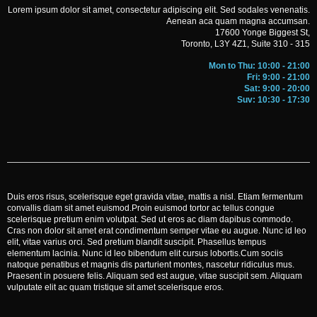
Lorem ipsum dolor sit amet, consectetur adipiscing elit. Sed sodales venenatis.
Aenean aca quam magna accumsan.
17600 Yonge Biggest St,
Toronto, L3Y 4Z1, Suite 310 - 315
Mon to Thu: 10:00 - 21:00
Fri: 9:00 - 21:00
Sat: 9:00 - 20:00
Suv: 10:30 - 17:30
Duis eros risus, scelerisque eget gravida vitae, mattis a nisl. Etiam fermentum
convallis diam sit amet euismod.Proin euismod tortor ac tellus congue
scelerisque pretium enim volutpat. Sed ut eros ac diam dapibus commodo.
Cras non dolor sit amet erat condimentum semper vitae eu augue. Nunc id leo
elit, vitae varius orci. Sed pretium blandit suscipit. Phasellus tempus
elementum lacinia. Nunc id leo bibendum elit cursus lobortis.Cum sociis
natoque penatibus et magnis dis parturient montes, nascetur ridiculus mus.
Praesent in posuere felis. Aliquam sed est augue, vitae suscipit sem. Aliquam
vulputate elit ac quam tristique sit amet scelerisque eros.