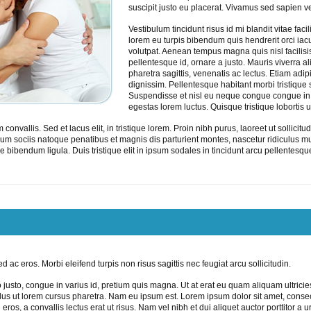
suscipit justo eu placerat. Vivamus sed sapien ve
Vestibulum tincidunt risus id mi blandit vitae fa
lorem eu turpis bibendum quis hendrerit orci iacu
volutpat. Aenean tempus magna quis nisl facilis
pellentesque id, ornare a justo. Mauris viverra al
pharetra sagittis, venenatis ac lectus. Etiam adip
dignissim. Pellentesque habitant morbi tristique
Suspendisse et nisl eu neque congue congue in
egestas lorem luctus. Quisque tristique lobortis 
allis. Sed et lacus elit, in tristique lorem. Proin nibh purus, laoreet ut sollicitudin
 Cum sociis natoque penatibus et magnis dis parturient montes, nascetur ridiculus mus
e bibendum ligula. Duis tristique elit in ipsum sodales in tincidunt arcu pellentesqu
ac eros. Morbi eleifend turpis non risus sagittis nec feugiat arcu sollicitudin.
o justo, congue in varius id, pretium quis magna. Ut at erat eu quam aliquam ultricies 
tellus ut lorem cursus pharetra. Nam eu ipsum est. Lorem ipsum dolor sit amet, cons
in eros, a convallis lectus erat ut risus. Nam vel nibh et dui aliquet auctor porttitor a u