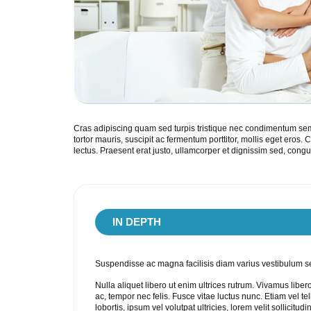
Cras adipiscing quam sed turpis tristique nec condimentum sem conv
tortor mauris, suscipit ac fermentum porttitor, mollis eget eros.
lectus. Praesent erat justo, ullamcorper et dignissim sed, congu
IN
DEPTH
Suspendisse ac magna facilisis diam varius vestibulum sed 
Nulla aliquet libero ut enim ultrices rutrum. Vivamus liber
ac, tempor nec felis. Fusce vitae luctus nunc. Etiam vel 
lobortis, ipsum vel volutpat ultricies, lorem velit sollicitud