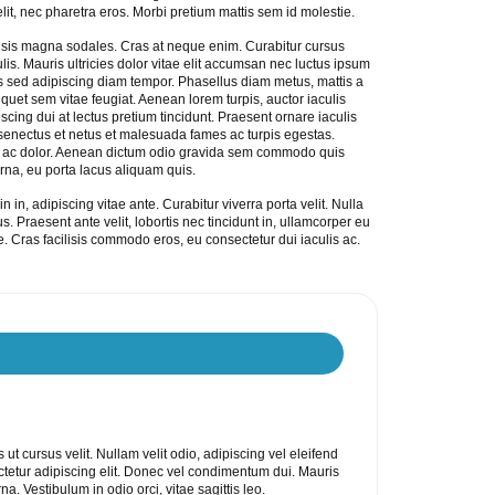
lit, nec pharetra eros. Morbi pretium mattis sem id molestie.
cilisis magna sodales. Cras at neque enim. Curabitur cursus
lis. Mauris ultricies dolor vitae elit accumsan nec luctus ipsum
is sed adipiscing diam tempor. Phasellus diam metus, mattis a
iquet sem vitae feugiat. Aenean lorem turpis, auctor iaculis
iscing dui at lectus pretium tincidunt. Praesent ornare iaculis
 senectus et netus et malesuada fames ac turpis egestas.
 ac dolor. Aenean dictum odio gravida sem commodo quis
urna, eu porta lacus aliquam quis.
 in, adipiscing vitae ante. Curabitur viverra porta velit. Nulla
. Praesent ante velit, lobortis nec tincidunt in, ullamcorper eu
e. Cras facilisis commodo eros, eu consectetur dui iaculis ac.
ut cursus velit. Nullam velit odio, adipiscing vel eleifend
ectetur adipiscing elit. Donec vel condimentum dui. Mauris
rna. Vestibulum in odio orci, vitae sagittis leo.