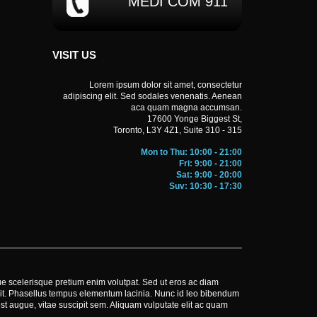
MEDI COM 911
VISIT US
Lorem ipsum dolor sit amet, consectetur
adipiscing elit. Sed sodales venenatis. Aenean
aca quam magna accumsan.
BROWN FAMIL
17600 Yonge Biggest St,
Toronto, L3Y 4Z1, Suite 310 - 315
facilisis vestibulum, erat tortor vestibulum justo,
Volutpat 
 eros. Volutpat iaculis. Nam lectus eros, auctor vel
sit amet
Mon to Thu: 10:00 - 21:00
it amet ipsum lacus. Curabitur egestas, arcu quis
natoque penatibus
Fri: 9:00 - 21:00
Sat: 9:00 - 20:00
ibus et magnis dis parturient montes.
malesuada, felis n
Suv: 10:30 - 17:30
gue scelerisque pretium enim volutpat. Sed ut eros ac diam
ipit. Phasellus tempus elementum lacinia. Nunc id leo bibendum
st augue, vitae suscipit sem. Aliquam vulputate elit ac quam