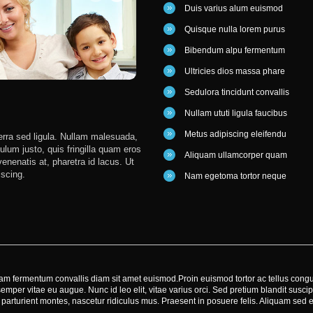
Duis varius alum euismod
Quisque nulla lorem purus
Bibendum alpu fermentum
Ultricies dios massa phare
Sedulora tincidunt convallis
JEKSON FAMILY
Nullam ututi ligula faucibus
Metus adipiscing eleifendu
erra sed ligula. Nullam malesuada,
Nullam malesuada, felis nec 
ibulum justo, quis fringilla quam eros
quis fringilla quam eros non
Aliquam ullamcorper quam
enenatis at, pharetra id lacus. Ut
venenatis at, pharetra id lacus. Ut s
iscing.
adipiscing. Cum sociis natoque penat
Nam egetoma tortor neque
 Etiam fermentum convallis diam sit amet euismod.Proin euismod tortor ac tellus con
per vitae eu augue. Nunc id leo elit, vitae varius orci. Sed pretium blandit susc
 parturient montes, nascetur ridiculus mus. Praesent in posuere felis. Aliquam sed e