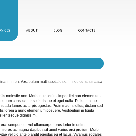
RVICES
ABOUT
BLOG
CONTACTS
inar in nibh. Vestibulum mattis sodales enim, eu cursus massa
felis molestie non. Morbi risus enim, imperdiet non elementum
tae quam consectetur scelerisque et eget nulla. Pellentesque
lesuada fames ac turpis egestas. Proin mauris tellus, dictum sed
culis lorem a nunc elementum posuere. Vestibulum in ligula
ellentesque dignissim.
erat semper elit, vel ullamcorper eros tortor in enim.
m eros ac magna dapibus sit amet varius orci pretium. Morbi
vitae velit id ante blandit egestas eu et lacus. Vivamus sodales