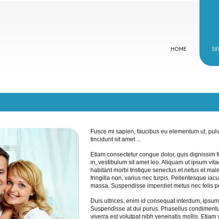
HOME
SE
Fusce mi sapien, faucibus eu elementum ut, pulv
tincidunt sit amet ...
Etiam consectetur congue dolor, quis dignissim 
in, vestibulum sit amet leo. Aliquam ut ipsum vi
habitant morbi tristique senectus et netus et ma
fringilla non, varius nec turpis. Pellentesque ia
massa. Suspendisse imperdiet metus nec felis p
Duis ultrices, enim id consequat interdum, ipsum 
Suspendisse at dui purus. Phasellus condimentu
viverra est volutpat nibh venenatis mollis. Etiam 