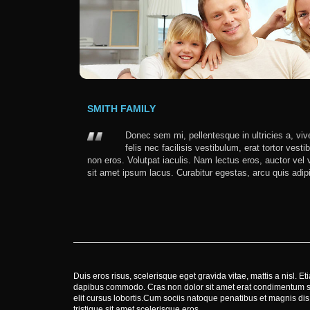
SMITH FAMILY
Donec sem mi, pellentesque in ultricies a, viv
felis nec facilisis vestibulum, erat tortor vest
non eros. Volutpat iaculis. Nam lectus eros, auctor vel v
sit amet ipsum lacus. Curabitur egestas, arcu quis adip
Duis eros risus, scelerisque eget gravida vitae, mattis a nisl.
dapibus commodo. Cras non dolor sit amet erat condimentum sem
elit cursus lobortis.Cum sociis natoque penatibus et magnis dis
tristique sit amet scelerisque eros.