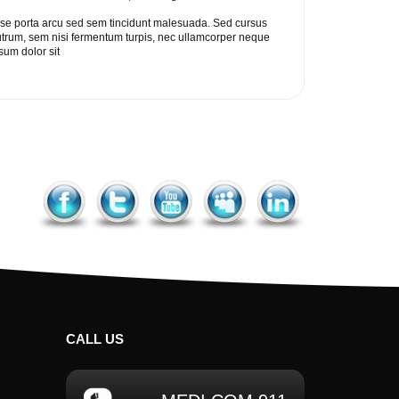
disse porta arcu sed sem tincidunt malesuada. Sed cursus
rutrum, sem nisi fermentum turpis, nec ullamcorper neque
sum dolor sit
Facebook
Twitter
YouTube
MySpace
LinkedIn
CALL
US