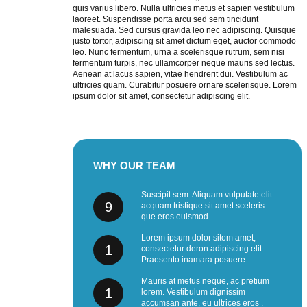
quis varius libero. Nulla ultricies metus et sapien vestibulum
laoreet. Suspendisse porta arcu sed sem tincidunt
malesuada. Sed cursus gravida leo nec adipiscing. Quisque
justo tortor, adipiscing sit amet dictum eget, auctor commodo
leo. Nunc fermentum, urna a scelerisque rutrum, sem nisi
fermentum turpis, nec ullamcorper neque mauris sed lectus.
Aenean at lacus sapien, vitae hendrerit dui. Vestibulum ac
ultricies quam. Curabitur posuere ornare scelerisque. Lorem
ipsum dolor sit amet, consectetur adipiscing elit.
WHY
OUR
TEAM
Suscipit sem. Aliquam vulputate elit
9
acquam tristique sit amet sceleris
que eros euismod.
Lorem ipsum dolor sitom amet,
1
consectetur deron adipiscing elit.
Praesento inamara posuere.
Mauris at metus neque, ac pretium
1
lorem. Vestibulum dignissim
accumsan ante, eu ultrices eros .