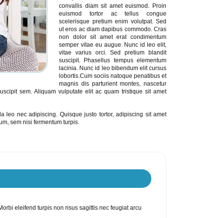
convallis diam sit amet euismod. Proin
euismod tortor ac tellus congue
scelerisque pretium enim volutpat. Sed
ut eros ac diam dapibus commodo. Cras
non dolor sit amet erat condimentum
semper vitae eu augue. Nunc id leo elit,
vitae varius orci. Sed pretium blandit
suscipit. Phasellus tempus elementum
lacinia. Nunc id leo bibendum elit cursus
lobortis.Cum sociis natoque penatibus et
magnis dis parturient montes, nascetur
uscipit sem. Aliquam vulputate elit ac quam tristique sit amet
leo nec adipiscing. Quisque justo tortor, adipiscing sit amet
um, sem nisi fermentum turpis.
prev
rbi eleifend turpis non risus sagittis nec feugiat arcu