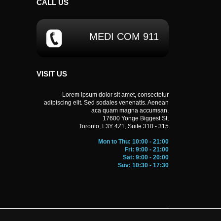
CALL
US
MEDI COM 911
VISIT US
Lorem ipsum dolor sit amet, consectetur
adipiscing elit. Sed sodales venenatis. Aenean
aca quam magna accumsan.
BROWN FAMIL
17600 Yonge Biggest St,
Toronto, L3Y 4Z1, Suite 310 - 315
facilisis vestibulum, erat tortor vestibulum justo,
Volutpat 
 eros. Volutpat iaculis. Nam lectus eros, auctor vel
sit amet
Mon to Thu: 10:00 - 21:00
it amet ipsum lacus. Curabitur egestas, arcu quis
natoque penatibus
Fri: 9:00 - 21:00
Sat: 9:00 - 20:00
ibus et magnis dis parturient montes.
malesuada, felis n
Suv: 10:30 - 17:30