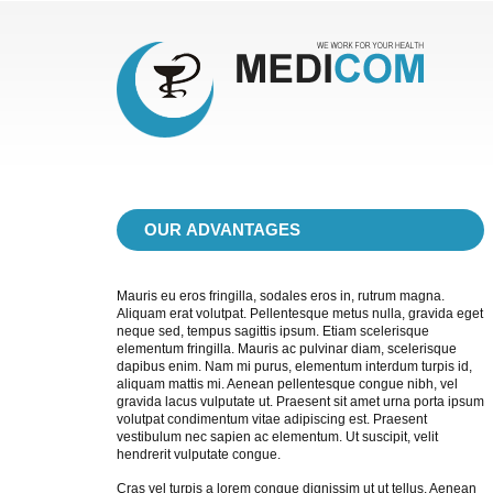
OUR
ADVANTAGES
Mauris eu eros fringilla, sodales eros in, rutrum magna.
Aliquam erat volutpat. Pellentesque metus nulla, gravida eget
neque sed, tempus sagittis ipsum. Etiam scelerisque
elementum fringilla. Mauris ac pulvinar diam, scelerisque
dapibus enim. Nam mi purus, elementum interdum turpis id,
aliquam mattis mi. Aenean pellentesque congue nibh, vel
gravida lacus vulputate ut. Praesent sit amet urna porta ipsum
volutpat condimentum vitae adipiscing est. Praesent
vestibulum nec sapien ac elementum. Ut suscipit, velit
hendrerit vulputate congue.
Cras vel turpis a lorem congue dignissim ut ut tellus. Aenean