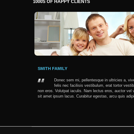
1000S
OF
HAPPY
CLIENTS
SMITH FAMILY
Donec sem mi, pellentesque in ultricies a, viv
felis nec facilisis vestibulum, erat tortor vest
non eros. Volutpat iaculis. Nam lectus eros, auctor vel v
sit amet ipsum lacus. Curabitur egestas, arcu quis adip