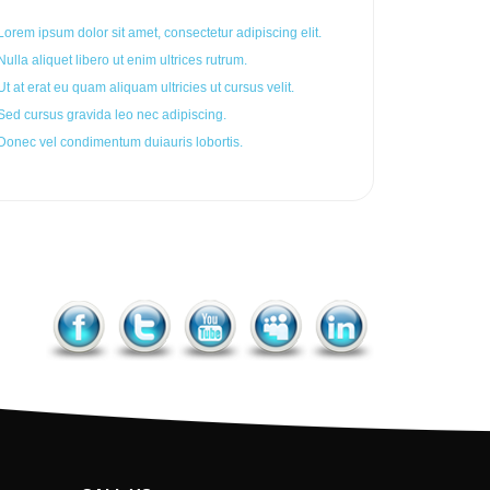
Lorem ipsum dolor sit amet, consectetur adipiscing elit.
Nulla aliquet libero ut enim ultrices rutrum.
Ut at erat eu quam aliquam ultricies ut cursus velit.
Sed cursus gravida leo nec adipiscing.
Donec vel condimentum duiauris lobortis.
Facebook
Twitter
YouTube
MySpace
LinkedIn