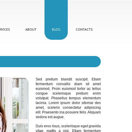
RVICES
ABOUT
BLOG
CONTACTS
Sed pretium blandit suscipit. Etiam
fermentum convallis diam sit amet
euismod. Proin euismod tortor ac tellus
congue scelerisque pretium enim
volutpat. Phasellus tempus elementum
lacinia. Lorem ipsum dolor sitomar des
amet, sceleris consectetur adipiscing
elit. Praesento ina posuere felis. Aliquam
sedora est augue.
Duis eros risus, scelerisque eget gravida
vitae, mattis a nisl. Etiam fermentum