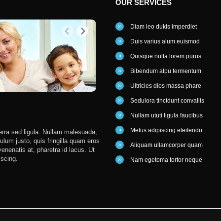
OUR
SERVICES
Diam leo dukis imperdiet
Duis varius alum euismod
Quisque nulla lorem purus
Bibendum alpu fermentum
Ultricies dios massa phare
Sedulora tincidunt convallis
JEKSON FAMILY
Nullam ututi ligula faucibus
Metus adipiscing eleifendu
erra sed ligula. Nullam malesuada,
Nullam malesuada, felis nec 
ibulum justo, quis fringilla quam eros
quis fringilla quam eros non
Aliquam ullamcorper quam
enenatis at, pharetra id lacus. Ut
venenatis at, pharetra id lacus. Ut s
iscing.
adipiscing. Cum sociis natoque penat
Nam egetoma tortor neque