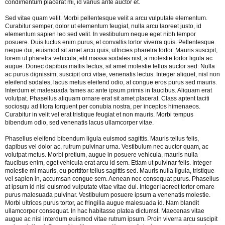
condimentum placerat mi, id varius ante auctor et.
Sed vitae quam velit. Morbi pellentesque velit a arcu vulputate elementum.
Curabitur semper, dolor ut elementum feugiat, nulla arcu laoreet justo, id
elementum sapien leo sed velit. In vestibulum neque eget nibh tempor
posuere. Duis luctus enim purus, et convallis tortor viverra quis. Pellentesque
neque dui, euismod sit amet arcu quis, ultricies pharetra tortor. Mauris suscipit,
lorem ut pharetra vehicula, elit massa sodales nisl, a molestie tortor ligula ac
augue. Donec dapibus mattis lectus, sit amet molestie tellus auctor sed. Nulla
ac purus dignissim, suscipit orci vitae, venenatis lectus. Integer aliquet, nisl non
eleifend sodales, lacus metus eleifend odio, at congue eros purus sed mauris.
Interdum et malesuada fames ac ante ipsum primis in faucibus. Aliquam erat
volutpat. Phasellus aliquam ornare erat sit amet placerat. Class aptent taciti
sociosqu ad litora torquent per conubia nostra, per inceptos himenaeos.
Curabitur in velit vel erat tristique feugiat et non mauris. Morbi tempus
bibendum odio, sed venenatis lacus ullamcorper vitae.
Phasellus eleifend bibendum ligula euismod sagittis. Mauris tellus felis,
dapibus vel dolor ac, rutrum pulvinar urna. Vestibulum nec auctor quam, ac
volutpat metus. Morbi pretium, augue in posuere vehicula, mauris nulla
faucibus enim, eget vehicula erat arcu id sem. Etiam ut pulvinar felis. Integer
molestie mi mauris, eu porttitor tellus sagittis sed. Mauris nulla ligula, tristique
vel sapien in, accumsan congue sem. Aenean nec consequat purus. Phasellus
at ipsum id nisl euismod vulputate vitae vitae dui. Integer laoreet tortor ornare
purus malesuada pulvinar. Vestibulum posuere ipsum a venenatis molestie.
Morbi ultrices purus tortor, ac fringilla augue malesuada id. Nam blandit
ullamcorper consequat. In hac habitasse platea dictumst. Maecenas vitae
augue ac nisl interdum euismod vitae rutrum ipsum. Proin viverra arcu suscipit