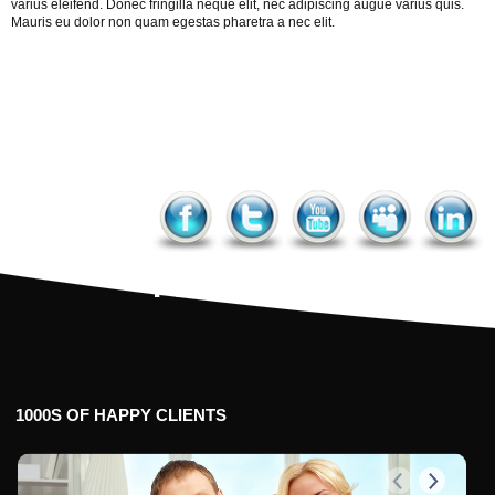
varius eleifend. Donec fringilla neque elit, nec adipiscing augue varius quis.
Mauris eu dolor non quam egestas pharetra a nec elit.
next
prev
Facebook
Twitter
YouTube
MySpac
Link
1000S
OF
HAPPY
CLIENTS