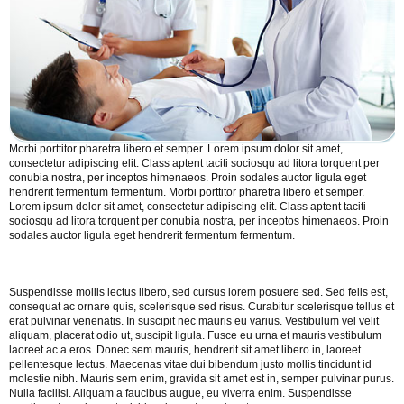
Morbi porttitor pharetra libero et semper. Lorem ipsum dolor sit amet,
consectetur adipiscing elit. Class aptent taciti sociosqu ad litora torquent per
conubia nostra, per inceptos himenaeos. Proin sodales auctor ligula eget
hendrerit fermentum fermentum. Morbi porttitor pharetra libero et semper.
Lorem ipsum dolor sit amet, consectetur adipiscing elit. Class aptent taciti
sociosqu ad litora torquent per conubia nostra, per inceptos himenaeos. Proin
sodales auctor ligula eget hendrerit fermentum fermentum.
Suspendisse mollis lectus libero, sed cursus lorem posuere sed. Sed felis est,
consequat ac ornare quis, scelerisque sed risus. Curabitur scelerisque tellus et
erat pulvinar venenatis. In suscipit nec mauris eu varius. Vestibulum vel velit
aliquam, placerat odio ut, suscipit ligula. Fusce eu urna et mauris vestibulum
laoreet ac a eros. Donec sem mauris, hendrerit sit amet libero in, laoreet
pellentesque lectus. Maecenas vitae dui bibendum justo mollis tincidunt id
molestie nibh. Mauris sem enim, gravida sit amet est in, semper pulvinar purus.
Nulla facilisi. Aliquam a faucibus augue, eu viverra enim. Suspendisse