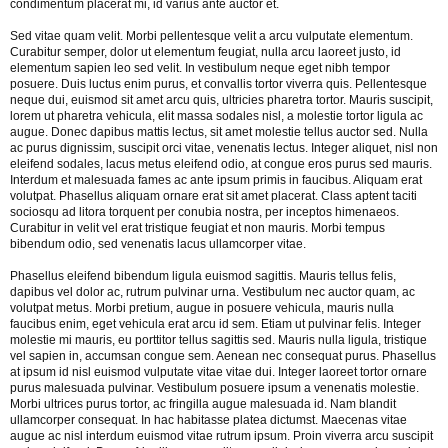
condimentum placerat mi, id varius ante auctor et.
Sed vitae quam velit. Morbi pellentesque velit a arcu vulputate elementum.
Curabitur semper, dolor ut elementum feugiat, nulla arcu laoreet justo, id
elementum sapien leo sed velit. In vestibulum neque eget nibh tempor
posuere. Duis luctus enim purus, et convallis tortor viverra quis. Pellentesque
neque dui, euismod sit amet arcu quis, ultricies pharetra tortor. Mauris suscipit,
lorem ut pharetra vehicula, elit massa sodales nisl, a molestie tortor ligula ac
augue. Donec dapibus mattis lectus, sit amet molestie tellus auctor sed. Nulla
ac purus dignissim, suscipit orci vitae, venenatis lectus. Integer aliquet, nisl non
eleifend sodales, lacus metus eleifend odio, at congue eros purus sed mauris.
Interdum et malesuada fames ac ante ipsum primis in faucibus. Aliquam erat
volutpat. Phasellus aliquam ornare erat sit amet placerat. Class aptent taciti
sociosqu ad litora torquent per conubia nostra, per inceptos himenaeos.
Curabitur in velit vel erat tristique feugiat et non mauris. Morbi tempus
bibendum odio, sed venenatis lacus ullamcorper vitae.
Phasellus eleifend bibendum ligula euismod sagittis. Mauris tellus felis,
dapibus vel dolor ac, rutrum pulvinar urna. Vestibulum nec auctor quam, ac
volutpat metus. Morbi pretium, augue in posuere vehicula, mauris nulla
faucibus enim, eget vehicula erat arcu id sem. Etiam ut pulvinar felis. Integer
molestie mi mauris, eu porttitor tellus sagittis sed. Mauris nulla ligula, tristique
vel sapien in, accumsan congue sem. Aenean nec consequat purus. Phasellus
at ipsum id nisl euismod vulputate vitae vitae dui. Integer laoreet tortor ornare
purus malesuada pulvinar. Vestibulum posuere ipsum a venenatis molestie.
Morbi ultrices purus tortor, ac fringilla augue malesuada id. Nam blandit
ullamcorper consequat. In hac habitasse platea dictumst. Maecenas vitae
augue ac nisl interdum euismod vitae rutrum ipsum. Proin viverra arcu suscipit