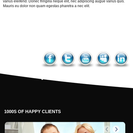
varius eleifend. Donec fringilla neque elit, nec adipiscing augue varius quis.
Mauris eu dolor non quam egestas pharetra a nec elit.
next
Facebook
Twitter
YouTube
MySpac
Link
1000S
OF
HAPPY
CLIENTS