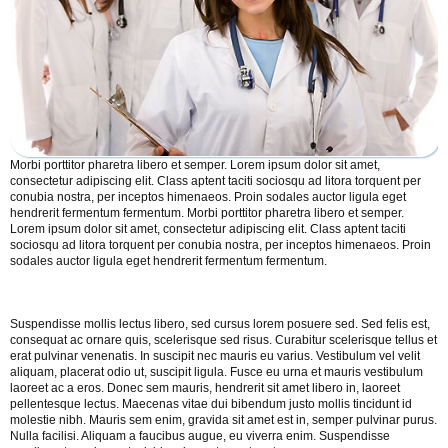
Morbi porttitor pharetra libero et semper. Lorem ipsum dolor sit amet,
consectetur adipiscing elit. Class aptent taciti sociosqu ad litora torquent per
conubia nostra, per inceptos himenaeos. Proin sodales auctor ligula eget
hendrerit fermentum fermentum. Morbi porttitor pharetra libero et semper.
Lorem ipsum dolor sit amet, consectetur adipiscing elit. Class aptent taciti
sociosqu ad litora torquent per conubia nostra, per inceptos himenaeos. Proin
sodales auctor ligula eget hendrerit fermentum fermentum.
Suspendisse mollis lectus libero, sed cursus lorem posuere sed. Sed felis est,
consequat ac ornare quis, scelerisque sed risus. Curabitur scelerisque tellus et
erat pulvinar venenatis. In suscipit nec mauris eu varius. Vestibulum vel velit
aliquam, placerat odio ut, suscipit ligula. Fusce eu urna et mauris vestibulum
laoreet ac a eros. Donec sem mauris, hendrerit sit amet libero in, laoreet
pellentesque lectus. Maecenas vitae dui bibendum justo mollis tincidunt id
molestie nibh. Mauris sem enim, gravida sit amet est in, semper pulvinar purus.
Nulla facilisi. Aliquam a faucibus augue, eu viverra enim. Suspendisse